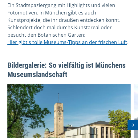
Ein Stadtspaziergang mit Highlights und vielen
Fotomotiven: In München gibt es auch
Kunstprojekte, die ihr draußen entdecken könnt.
Schlendert doch mal durchs Kunstareal oder
besucht den Botanischen Garten:
Hier gibt's tolle Museums-Tipps an der frischen Luft
.
Bildergalerie: So vielfältig ist Münchens
Museumslandschaft
View image in modal
V
Nä