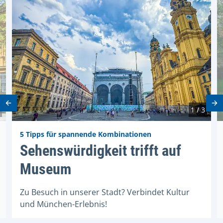
Vorheriges Element
Nä
1 / 3
5 Tipps für spannende Kombinationen
Stadt
Sehenswürdigkeit trifft auf Mus
Sehenswürdigkeit trifft auf
Museum
Zu Besuch in unserer Stadt? Verbindet Kultur
und München-Erlebnis!