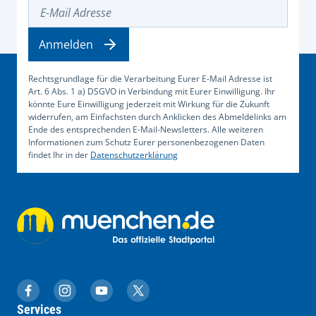
E-Mail Adresse
Anmelden
Rechtsgrundlage für die Verarbeitung Eurer E-Mail Adresse ist
Art. 6 Abs. 1 a) DSGVO in Verbindung mit Eurer Einwilligung. Ihr
könnte Eure Einwilligung jederzeit mit Wirkung für die Zukunft
widerrufen, am Einfachsten durch Anklicken des Abmeldelinks am
Ende des entsprechenden E-Mail-Newsletters. Alle weiteren
Informationen zum Schutz Eurer personenbezogenen Daten
findet Ihr in der
Datenschutzerklärung
muenchen.de auf Facebook
muenchen.de auf Instagram
muenchen.de auf YouTube
muenchen.de auf X
Services