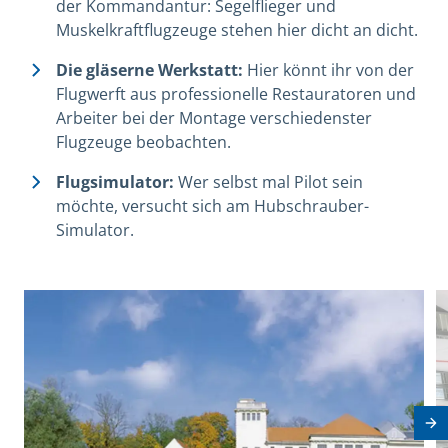
der Kommandantur: Segelflieger und
Muskelkraftflugzeuge stehen hier dicht an dicht.
Die
gläserne Werkstatt:
Hier könnt ihr von der
Flugwerft aus professionelle Restauratoren und
Arbeiter bei der Montage verschiedenster
Flugzeuge beobachten.
Flugsimulator:
Wer selbst mal Pilot sein
möchte, versucht sich am Hubschrauber-
Simulator.
View image in modal
V
Nä