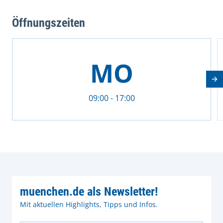
Öffnungszeiten
This is a carousel with rotating cards. Use the previous 
MO
Nä
09:00 - 17:00
muenchen.de als Newsletter!
Mit aktuellen Highlights, Tipps und Infos.