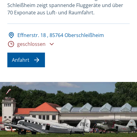
Schleißheim zeigt spannende Fluggeräte und über
70 Exponate aus Luft- und Raumfahrt.
Adresse und Öffnungszeiten
Effnerstr. 18 , 85764 Oberschleißheim
Öffnungszeiten
geschlossen
Anfahrt