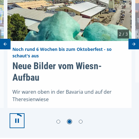
2 / 3
Vorheriges Element
Nä
Noch rund 6 Wochen bis zum Oktoberfest - so
schaut's aus
rk
Neue Bilder vom Wiesn-Aufbau
Neue Bilder vom Wiesn-
Aufbau
Wir waren oben in der Bavaria und auf der
Theresienwiese