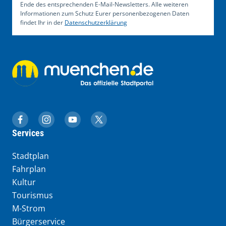
Ende des entsprechenden E-Mail-Newsletters. Alle weiteren
Informationen zum Schutz Eurer personenbezogenen Daten
findet Ihr in der
Datenschutzerklärung
muenchen.de auf Facebook
muenchen.de auf Instagram
muenchen.de auf YouTube
muenchen.de auf X
Services
Stadtplan
Fahrplan
Kultur
Tourismus
M-Strom
Bürgerservice