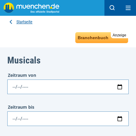
Suchen
Hau
Startseite
Anzeige
Branchenbuch
Musicals
Zeitraum von
Datum
Zeitraum bis
Datum