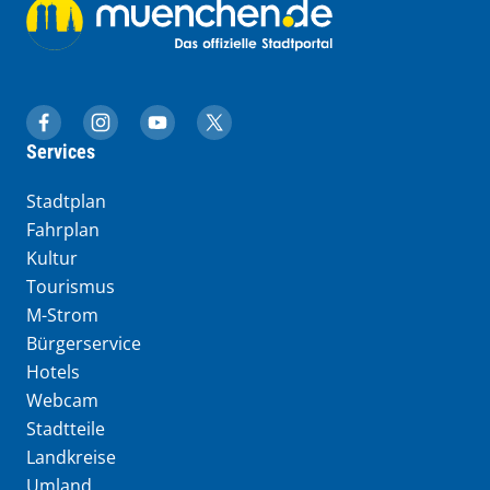
muenchen.de auf Facebook
muenchen.de auf Instagram
muenchen.de auf YouTube
muenchen.de auf X
Services
Stadtplan
Fahrplan
Kultur
Tourismus
M-Strom
Bürgerservice
Hotels
Webcam
Stadtteile
Landkreise
Umland