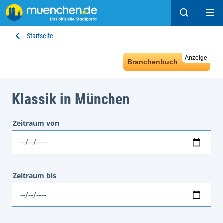
Suchen
Hau
Startseite
Anzeige
Branchenbuch
Klassik in München
Zeitraum von
Datum
Zeitraum bis
Datum