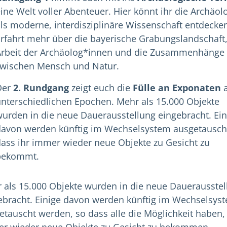
ine Welt voller Abenteuer. Hier könnt ihr die Archäol
ls moderne, interdisziplinäre Wissenschaft entdecke
rfahrt mehr über die bayerische Grabungslandschaft,
Arbeit der Archäolog*innen und die Zusammenhänge
zwischen Mensch und Natur.
Der
2. Rundgang
zeigt euch die
Fülle an Exponaten
a
nterschiedlichen Epochen. Mehr als 15.000 Objekte
urden in die neue Dauerausstellung eingebracht. Ein
davon werden künftig im Wechselsystem ausgetauscht
ass ihr immer wieder neue Objekte zu Gesicht zu
bekommt.
 als 15.000 Objekte wurden in die neue Dauerausstel
ebracht. Einige davon werden künftig im Wechselsys
etauscht werden, so dass alle die Möglichkeit haben,
r wieder neue Objekte zu Gesicht zu bekommen.