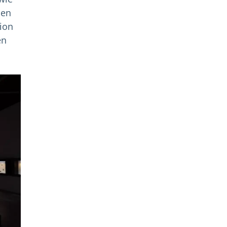
len
ion
en