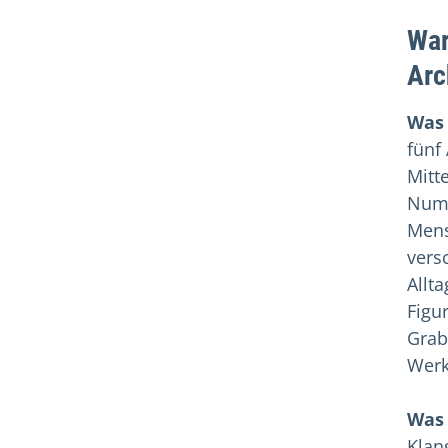
War
Arc
Was 
fünf
Mitt
Numi
Mens
vers
Allt
Figur
Grab
Werk
Was 
Klan