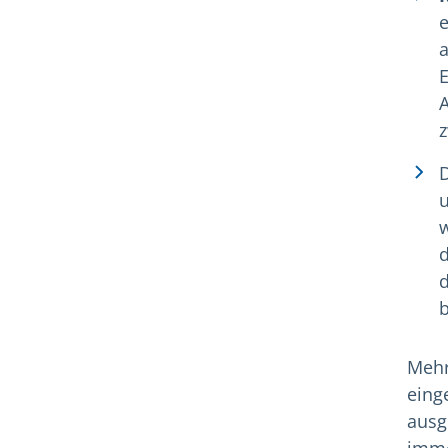
e
a
E
u
w
d
Mehr
eing
ausg
imme