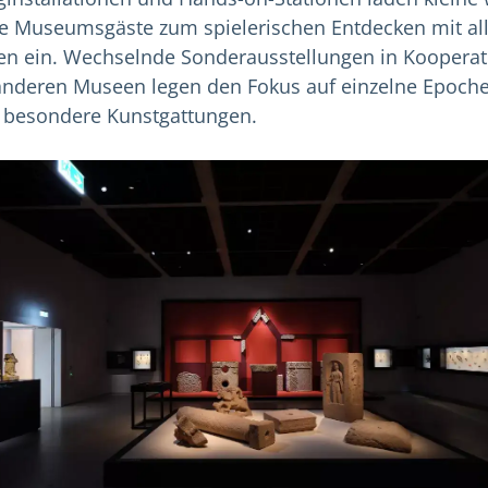
e Museumsgäste zum spielerischen Entdecken mit al
en ein.
Wechselnde Sonderausstellungen in Kooperat
anderen Museen legen den Fokus auf einzelne Epoch
 besondere Kunstgattungen.