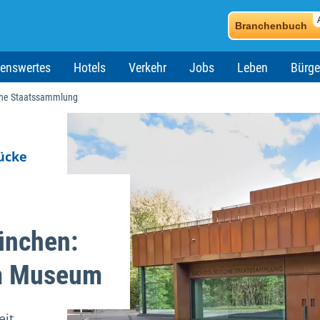
Branchenbuch
enswertes
Hotels
Verkehr
Jobs
Leben
Bürge
che Staatssammlung
tücke
ünchen:
um Museum
eit