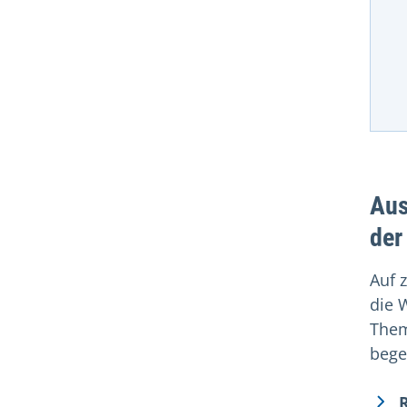
Aus
der
Auf 
die 
Them
bege