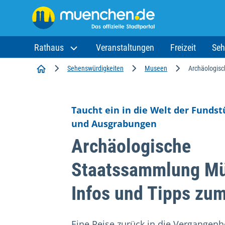
Rathaus
Veranstaltungen
Freizeit
Seh
Startseite
Sehenswürdigkeiten
Museen
Archäologis
Taucht ein in die Welt der Funds
und Ausgrabungen
Archäologische
Staatssammlung M
Infos und Tipps z
Eine Reise zurück in die Vergangenh