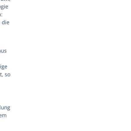
ogie
n:
 die
us
ige
, so
lung
tem