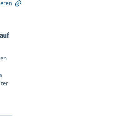
ieren
 auf
ten
s
lter