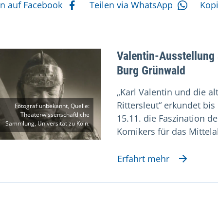
tere Aktionen
en auf Facebook
Teilen via WhatsApp
Kop
Valentin-Ausstellung
Burg Grünwald
„Karl Valentin und die al
Rittersleut
“ erkundet bis
Fotograf unbekannt, Quelle:
Theaterwissenschaftliche
15.11. die Faszination de
Sammlung, Universität zu Köln.
Komikers für das Mittela
Erfahrt mehr