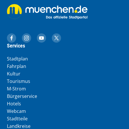
muenchen.de auf Facebook
muenchen.de auf Instagram
muenchen.de auf YouTube
muenchen.de auf X
Services
Stadtplan
Fahrplan
Kultur
Tourismus
M-Strom
Bürgerservice
Hotels
Webcam
Stadtteile
Landkreise