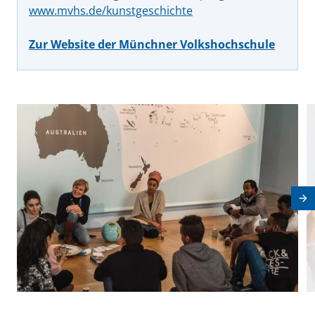
www.mvhs.de/kunstgeschichte
Zur Website der Münchner Volkshochschule
View image in modal
V
Nä