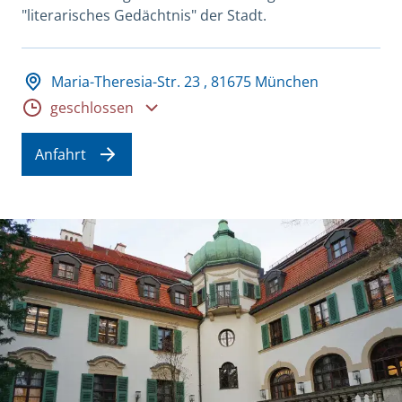
"literarisches Gedächtnis" der Stadt.
Adresse und Öffnungszeiten
Maria-Theresia-Str. 23 , 81675 München
Öffnungszeiten
geschlossen
Anfahrt