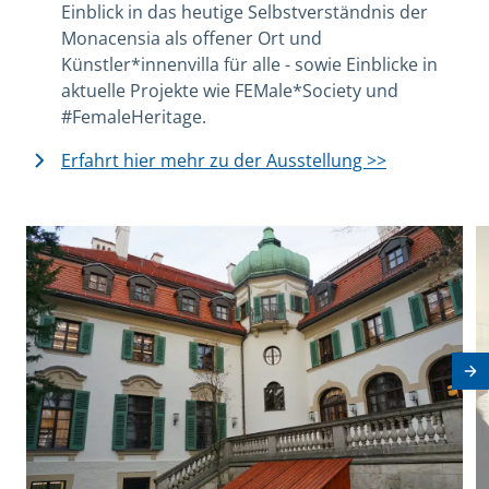
Einblick in das heutige Selbstverständnis der
Monacensia als offener Ort und
Künstler*innenvilla für alle - sowie Einblicke in
aktuelle Projekte wie FEMale*Society und
#FemaleHeritage.
Erfahrt hier mehr zu der Ausstellung >>
View image in modal
V
Nä