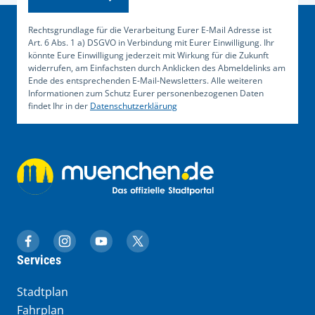
Rechtsgrundlage für die Verarbeitung Eurer E-Mail Adresse ist
Art. 6 Abs. 1 a) DSGVO in Verbindung mit Eurer Einwilligung. Ihr
könnte Eure Einwilligung jederzeit mit Wirkung für die Zukunft
widerrufen, am Einfachsten durch Anklicken des Abmeldelinks am
Ende des entsprechenden E-Mail-Newsletters. Alle weiteren
Informationen zum Schutz Eurer personenbezogenen Daten
findet Ihr in der
Datenschutzerklärung
muenchen.de auf Facebook
muenchen.de auf Instagram
muenchen.de auf YouTube
muenchen.de auf X
Services
Stadtplan
Fahrplan