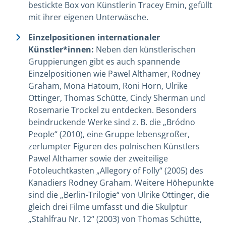
bestickte Box von Künstlerin Tracey Emin, gefüllt
mit ihrer eigenen Unterwäsche.
Einzelpositionen internationaler
Künstler*innen:
Neben den künstlerischen
Gruppierungen gibt es auch spannende
Einzelpositionen wie Pawel Althamer, Rodney
Graham, Mona Hatoum, Roni Horn, Ulrike
Ottinger, Thomas Schütte, Cindy Sherman und
Rosemarie Trockel zu entdecken. Besonders
beindruckende Werke sind z. B. die
„
Bródno
People
“
(2010), eine Gruppe lebensgroßer,
zerlumpter Figuren des polnischen Künstlers
Pawel Althamer sowie der zweiteilige
Fotoleuchtkasten
„
Allegory of Folly
“
(2005) des
Kanadiers Rodney Graham. Weitere Höhepunkte
sind die
„
Berlin-Trilogie
“
von Ulrike Ottinger, die
gleich drei Filme umfasst und die Skulptur
„
Stahlfrau Nr. 12
“
(2003) von Thomas Schütte,