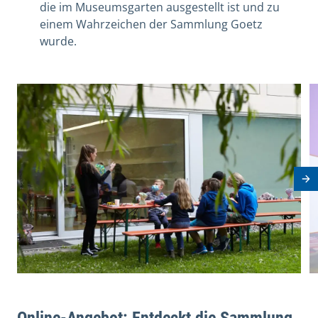
die im Museumsgarten ausgestellt ist und zu
einem Wahrzeichen der Sammlung Goetz
wurde.
View image in modal
V
Nä
Online-Angebot: Entdeckt die Sammlung