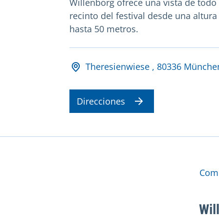
Willenborg ofrece una vista de todo 
recinto del festival desde una altura
hasta 50 metros.
Adresse und Öffnungsz
Theresienwiese , 80336 Münche
Direcciones
Más
Comp
Wil