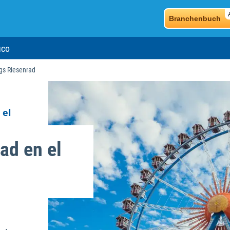
Branchenbuch
ico
gs Riesenrad
 el
ad en el