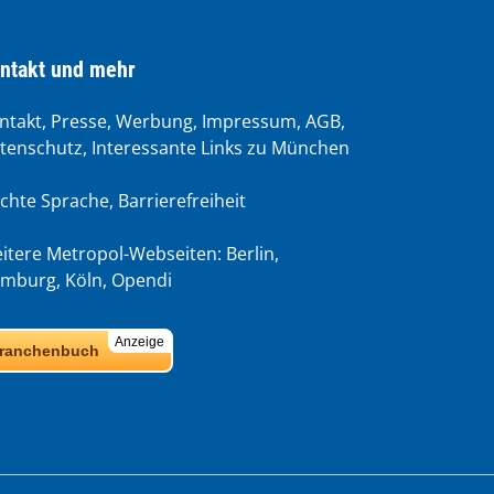
ntakt und mehr
ntakt, Presse, Werbung, Impressum, AGB,
tenschutz, Interessante Links zu München
ichte Sprache
,
Barrierefreiheit
itere Metropol-Webseiten:
Berlin
,
mburg
,
Köln
,
Opendi
Anzeige
ranchenbuch