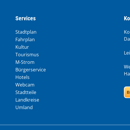
Services
Ko
Stadtplan
Ko
Da
Fahrplan
Kultur
Le
Tourismus
M-Strom
We
Bürgerservice
Ha
Hotels
Webcam
Stadtteile
B
Landkreise
Umland