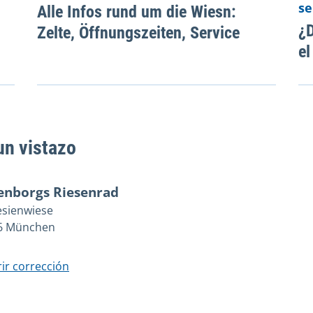
se
Alle Infos rund um die Wiesn:
¿D
Zelte, Öffnungszeiten, Service
el
un vistazo
enborgs Riesenrad
esienwiese
6 München
ir corrección