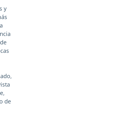
s y
más
la
ncia
 de
icas
cado,
ista
e,
po de