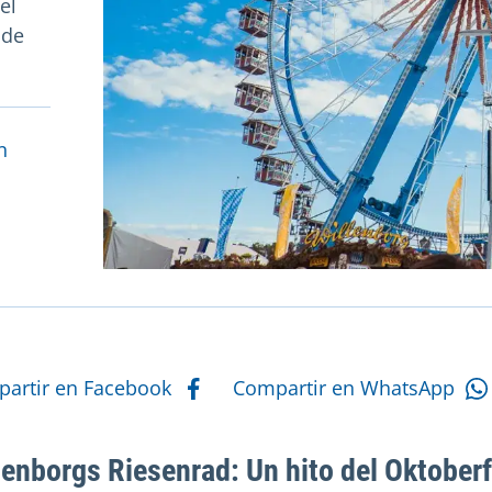
el
 de
eiten
n
 acciones
artir en Facebook
Compartir en WhatsApp
lenborgs Riesenrad: Un hito del Oktober