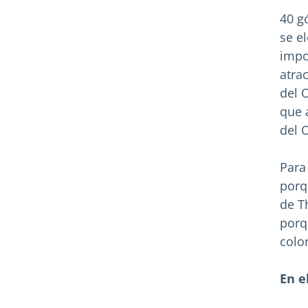
40 g
se e
impo
atra
del 
que 
del 
Para
porq
de T
porq
colo
En e