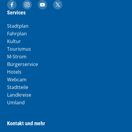
muenchen.de auf Facebook
muenchen.de auf Instagram
muenchen.de auf YouTube
muenchen.de auf X
Services
Stadtplan
Fahrplan
Kultur
Tourismus
M-Strom
Bürgerservice
Hotels
Webcam
Stadtteile
Landkreise
Umland
Kontakt und mehr