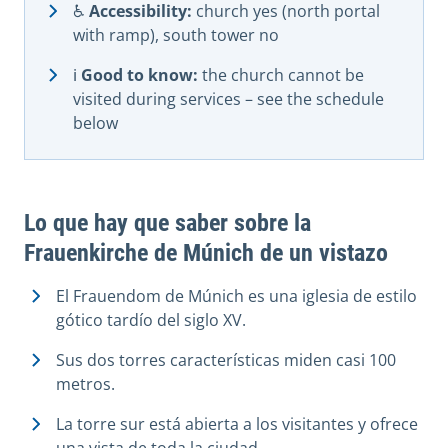
♿
Accessibility:
church yes (north portal
with ramp), south tower no
ℹ️
Good to know:
the church cannot be
visited during services – see the schedule
below
Lo que hay que saber sobre la
Frauenkirche de Múnich de un vistazo
El Frauendom de Múnich es una iglesia de estilo
gótico tardío del siglo XV.
Sus dos torres características miden casi 100
metros.
La torre sur está abierta a los visitantes y ofrece
una vista de toda la ciudad.