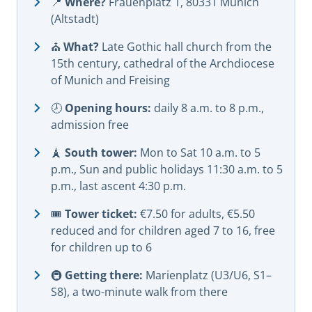
📍
Where?
Frauenplatz 1, 80331 Munich
(Altstadt)
⛪
What?
Late Gothic hall church from the
15th century, cathedral of the Archdiocese
of Munich and Freising
🕗
Opening hours:
daily 8 a.m. to 8 p.m.,
admission free
🗼
South tower:
Mon to Sat 10 a.m. to 5
p.m., Sun and public holidays 11:30 a.m. to 5
p.m., last ascent 4:30 p.m.
🎟️
Tower ticket:
€7.50 for adults, €5.50
reduced and for children aged 7 to 16, free
for children up to 6
🚇
Getting there:
Marienplatz (U3/U6, S1–
S8), a two-minute walk from there