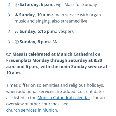
🕕
Saturday, 6 p.m.:
vigil Mass for Sunday
⛪
Sunday, 10 a.m.:
main service with organ
music and singing, also streamed live
🎶
Sunday, 5:15 p.m.:
vespers
🕕
Sunday, 6 p.m.:
Mass
👉 Mass is celebrated at Munich Cathedral on
Frauenplatz Monday through Saturday at 8:30
a.m. and 6 p.m., with the main Sunday service at
10 a.m.
Times differ on solemnities and religious holidays,
when additional services are added. Current dates
are listed in the
Munich Cathedral calendar
. For an
overview of other churches, see
church services in Munich
.