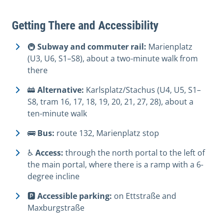
Getting There and Accessibility
🚇
Subway and commuter rail:
Marienplatz
(U3, U6, S1–S8), about a two-minute walk from
there
🚋
Alternative:
Karlsplatz/Stachus (U4, U5, S1–
S8, tram 16, 17, 18, 19, 20, 21, 27, 28), about a
ten-minute walk
🚌
Bus:
route 132, Marienplatz stop
♿
Access:
through the north portal to the left of
the main portal, where there is a ramp with a 6-
degree incline
🅿️
Accessible parking:
on Ettstraße and
Maxburgstraße