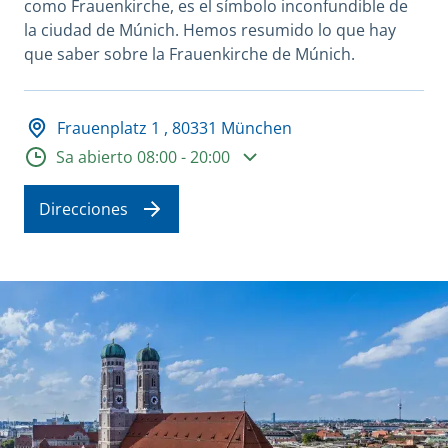
como Frauenkirche, es el símbolo inconfundible de
la ciudad de Múnich. Hemos resumido lo que hay
que saber sobre la Frauenkirche de Múnich.
Adresse und Öffnungszeiten
Frauenplatz 1 , 80331 München
Horario de apertura
Sa abierto 08:00 - 20:00
Direcciones