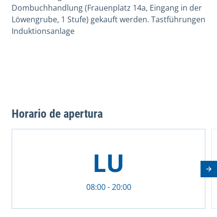
Dombuchhandlung (Frauenplatz 14a, Eingang in der
Löwengrube, 1 Stufe) gekauft werden. Tastführungen
Induktionsanlage
Horario de apertura
This is a carousel with rotating cards. Use the previous 
LU
Nä
08:00 - 20:00