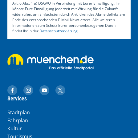
Art. 6 Abs. 1 a) DSGVO in Verbindung mit Eurer Einwilligung. Ihr
könnte Eure Einwilligung jederzeit mit Wirkung für die Zukunft
widerrufen, am Einfachsten durch Anklicken des Abmeldelinks am
Ende des entsprechenden E-Mail-Newsletters. Alle weiteren
Informationen zum Schutz Eurer personenbezogenen Daten
findet Ihr in der
Datenschutzerklärung
muenchen.de auf Facebook
muenchen.de auf Instagram
muenchen.de auf YouTube
muenchen.de auf X
Services
Stadtplan
Fahrplan
Kultur
Tourismus