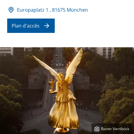
Adresse und Öffnungszeiten
Europaplatz 1 , 81675 München
Plan d'accès
Rainer Viertlböck