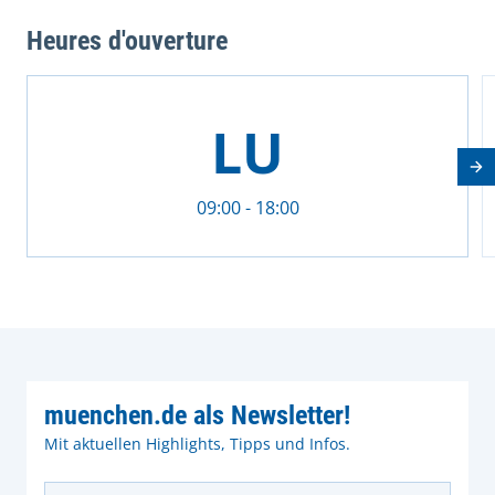
Heures d'ouverture
This is a carousel with rotating cards. Use the previous 
LU
Nä
09:00 - 18:00
muenchen.de als Newsletter!
Mit aktuellen Highlights, Tipps und Infos.
E-Mail Adresse