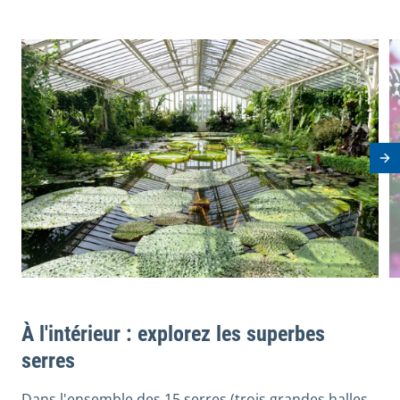
View image in modal
V
Ne
À l'intérieur : explorez les superbes
serres
Dans l'ensemble des 15 serres (trois grandes halles