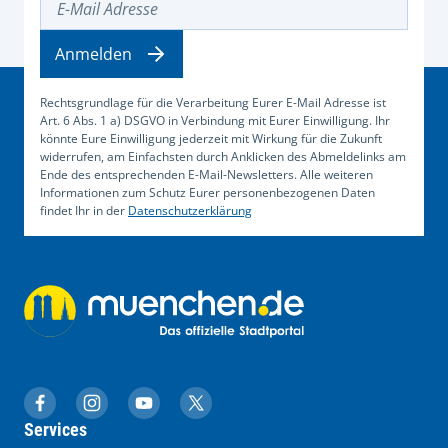
Anmelden
Rechtsgrundlage für die Verarbeitung Eurer E-Mail Adresse ist
Art. 6 Abs. 1 a) DSGVO in Verbindung mit Eurer Einwilligung. Ihr
könnte Eure Einwilligung jederzeit mit Wirkung für die Zukunft
widerrufen, am Einfachsten durch Anklicken des Abmeldelinks am
Ende des entsprechenden E-Mail-Newsletters. Alle weiteren
Informationen zum Schutz Eurer personenbezogenen Daten
findet Ihr in der
Datenschutzerklärung
muenchen.de auf Facebook
muenchen.de auf Instagram
muenchen.de auf YouTube
muenchen.de auf X
Services