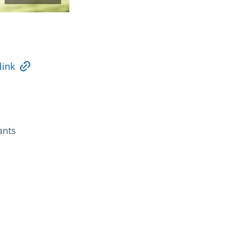
link
ants