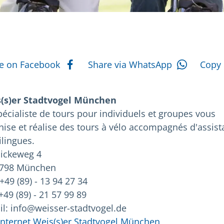
s d'actions
e on Facebook
Share via WhatsApp
Copy 
(s)er Stadtvogel München
pécialiste de tours pour individuels et groupes vous
nise et réalise des tours à vélo accompagnés d'assist
ilingues.
nickeweg 4
798 München
 +49 (89) - 13 94 27 34
+49 (89) - 21 57 99 89
il: info@weisser-stadtvogel.de
 internet Weis(s)er Stadtvogel München