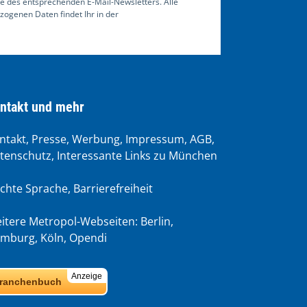
e des entsprechenden E-Mail-Newsletters. Alle
ogenen Daten findet Ihr in der
ntakt und mehr
ntakt, Presse, Werbung, Impressum, AGB,
tenschutz, Interessante Links zu München
ichte Sprache
,
Barrierefreiheit
itere Metropol-Webseiten:
Berlin
,
mburg
,
Köln
,
Opendi
Anzeige
ranchenbuch