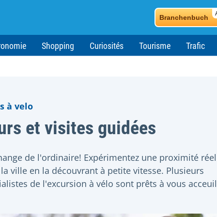
Branchenbuch
ronomie
Shopping
Curiosités
Tourisme
Trafic
s à velo
urs et visites guidées
hange de l'ordinaire! Expérimentez une proximité réel
la ville en la découvrant à petite vitesse. Plusieurs
alistes de l'excursion à vélo sont prêts à vous acceuill