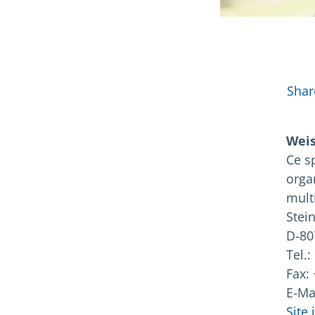
Plu
Shar
Weis
Ce s
orga
mult
Stei
D-80
Tel.:
Fax: 
E-Ma
Site