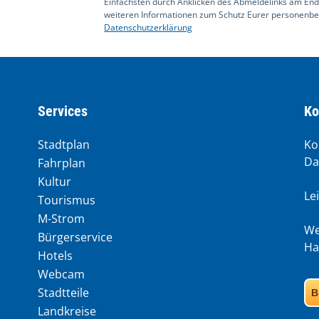
Einfachsten durch Anklicken des Abmeldelinks am End
weiteren Informationen zum Schutz Eurer personenbez
Datenschutzerklärung
Services
Ko
Stadtplan
Ko
Da
Fahrplan
Kultur
Le
Tourismus
M-Strom
We
Bürgerservice
Ha
Hotels
Webcam
Stadtteile
B
Landkreise