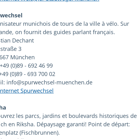
rwechsel
nisateur munichois de tours de la ville à vélo. Sur
nde, on fournit des guides parlant français.
stian Dechant
nstraße 3
667 München
 +49 (0)89 - 692 46 99
+49 (0)89 - 693 700 02
il: info@spurwechsel-muenchen.de
 internet Spurwechsel
ha
uvrez les parcs, jardins et boulevards historiques de
ch en Riksha. Dépaysage garanti! Point de départ:
enplatz (Fischbrunnen).