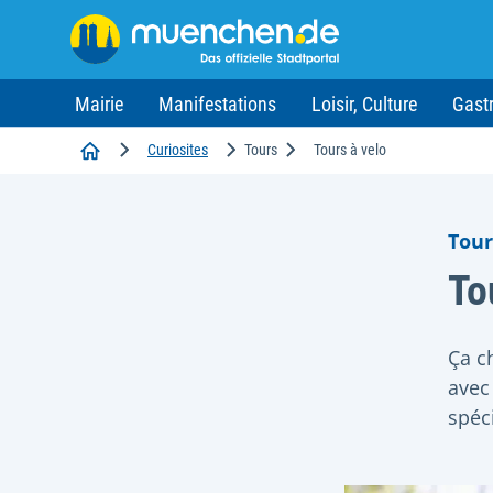
Mairie
Manifestations
Loisir, Culture
Gast
Accueil
Curiosites
Tours
Tours à velo
Tour
To
Ça c
avec 
spéci