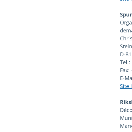
Spu
Orga
dema
Chri
Stei
D-81
Tel.:
Fax: 
E-Ma
Site
Riks
Déco
Muni
Mari