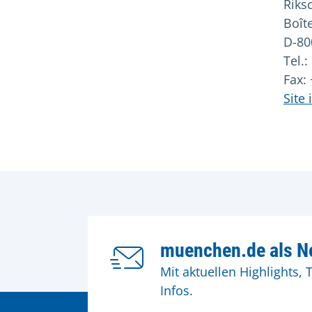
Riks
Boît
D-80
Tel.:
Fax:
Site
muenchen.de als Ne
Mit aktuellen Highlights, 
Infos.