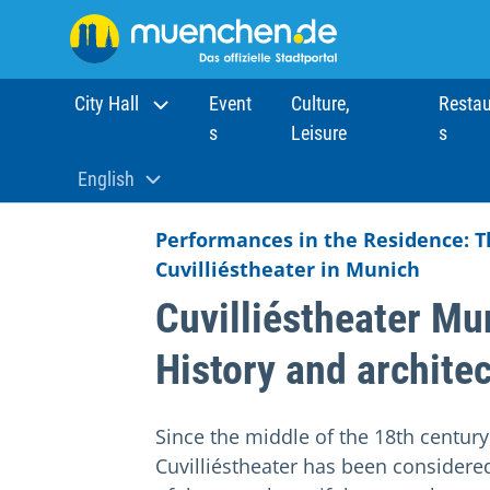
City Hall
Event
Culture,
Restau
s
Leisure
s
Home
Events
Stages
Cuvilliéstheater Munich
English
Aktuelle Sprache:
Performances in the Residence: T
Cuvilliéstheater in Munich
Cuvilliéstheater Mu
History and archite
Since the middle of the 18th century
Cuvilliéstheater has been considere