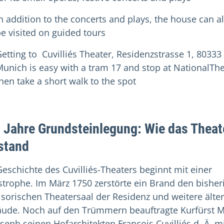
n addition to the concerts and plays, the house can a
e visited on guided tours
etting to Cuvilliés Theater, Residenzstrasse 1, 80333
unich is easy with a tram 17 and stop at NationalThe
hen take a short walk to the spot
 Jahre Grundsteinlegung: Wie das Theat
stand
Geschichte des Cuvilliés-Theaters beginnt mit einer
strophe. Im März 1750 zerstörte ein Brand den bisher
isorischen Theatersaal der Residenz und weitere älte
ude. Noch auf den Trümmern beauftragte Kurfürst 
Joseph seinen Hofarchitekten François Cuvilliés d. Ä. m