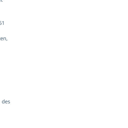
51
en,
n des