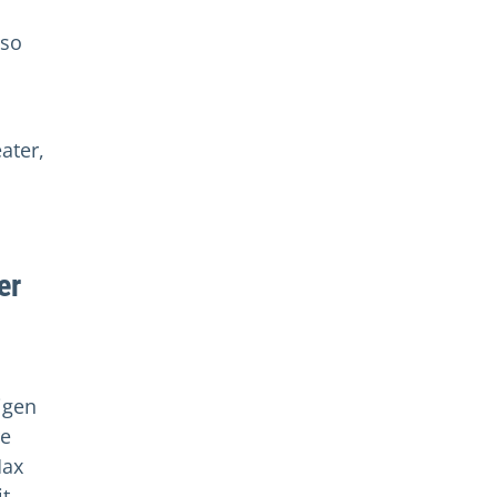
lso
ater,
er
igen
re
Max
it