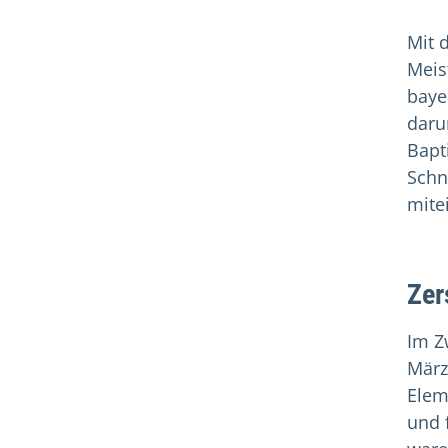
Mit 
Meis
baye
daru
Bapt
Schn
mite
Zer
Im Z
März
Elem
und 