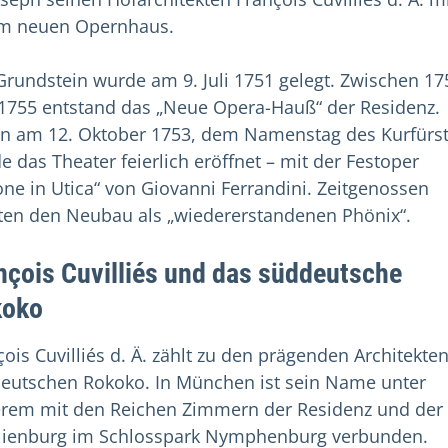
m neuen Opernhaus.
Grundstein wurde am 9. Juli 1751 gelegt. Zwischen 17
1755 entstand das „Neue Opera-Hauß“ der Residenz.
n am 12. Oktober 1753, dem Namenstag des Kurfürst
e das Theater feierlich eröffnet – mit der Festoper
one in Utica“ von Giovanni Ferrandini. Zeitgenossen
rten den Neubau als „wiedererstandenen Phönix“.
nçois Cuvilliés und das süddeutsche
koko
çois Cuvilliés d. Ä. zählt zu den prägenden Architekte
eutschen Rokoko. In München ist sein Name unter
rem mit den Reichen Zimmern der Residenz und der
ienburg im Schlosspark Nymphenburg verbunden.