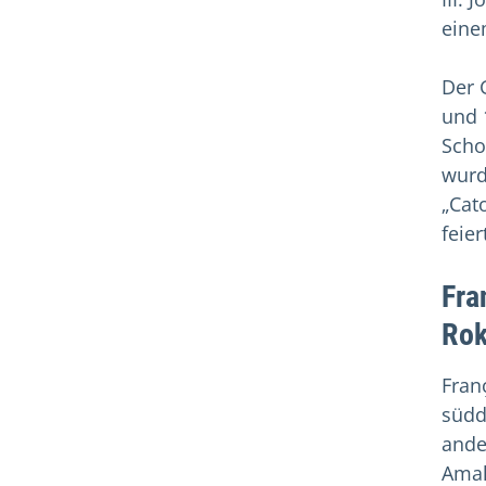
eine
Der 
und 
Scho
wurd
„Cat
feie
Fra
Ro
Fran
südd
ande
Amal