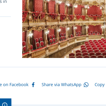
s in
eiten
e actions
e on Facebook
Share via WhatsApp
Copy 