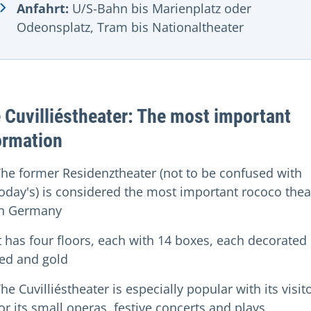
Anfahrt:
U/S-Bahn bis Marienplatz oder
Odeonsplatz, Tram bis Nationaltheater
 Cuvilliéstheater: The most important
ormation
he former Residenztheater (not to be confused with
oday's) is considered the most important rococo thea
in Germany
t has four floors, each with 14 boxes, each decorated 
ed and gold
he Cuvilliéstheater is especially popular with its visit
or its small operas, festive concerts and plays