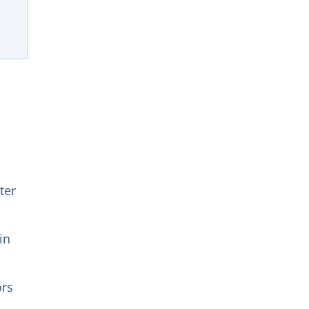
ter
in
ors