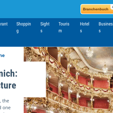
Branchenbuch
rant
Shoppin
Sight
Touris
Hotel
Busines
g
s
m
s
s
he
nich:
cture
, the
d one