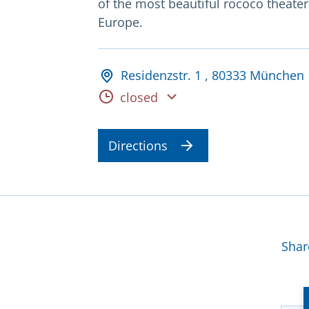
of the most beautiful rococo theater
Europe.
Adresse und Öffnungsz
Residenzstr. 1 , 80333 München
Opening hours
closed
Directions
Mor
Shar