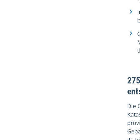
I
b
G
M
t
275
ent
Die 
Kata
prov
Gebä
III. 