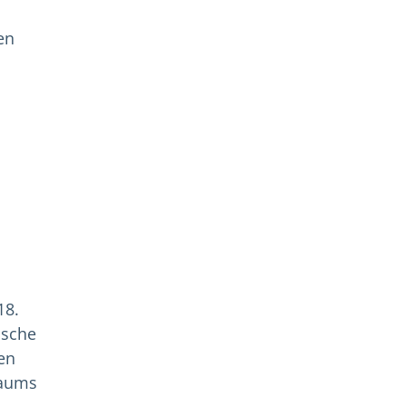
en
18.
ische
en
raums