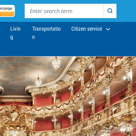
Enter search term
Anzeige
Search
Livin
Transportatio
Citizen service
g
n