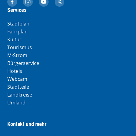
muenchen.de auf Facebook
muenchen.de auf Instagram
muenchen.de auf YouTube
muenchen.de auf X
Services
Stadtplan
Fahrplan
Kultur
Tourismus
M-Strom
Bürgerservice
Hotels
Webcam
Stadtteile
Landkreise
Umland
Kontakt und mehr