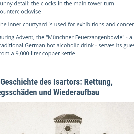
unny detail: the clocks in the main tower turn
counterclockwise
he inner courtyard is used for exhibitions and concer
During Advent, the "Münchner Feuerzangenbowle" - a
raditional German hot alcoholic drink - serves its gue
rom a 9,000-liter copper kettle
 Geschichte des Isartors: Rettung,
egsschäden und Wiederaufbau