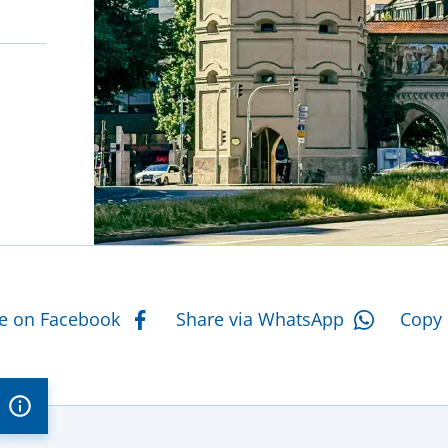
eiten
e actions
e on Facebook
Share via WhatsApp
Copy 