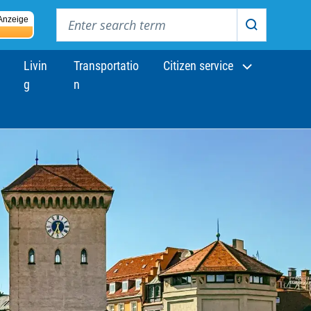
Enter search term
Anzeige
Search
Livin
Transportatio
Citizen service
g
n