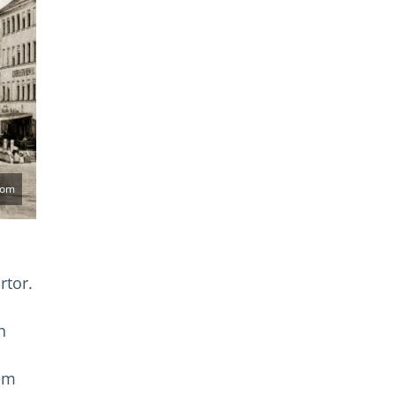
com
rtor.
n
nem