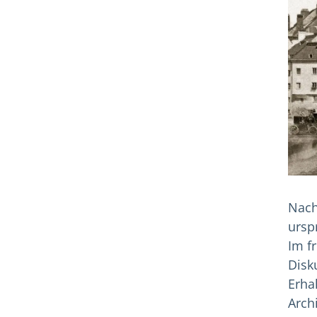
Nach
ursp
Im f
Disk
Erha
Arch