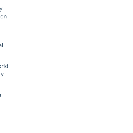
y
ion
al
orld
ly
a