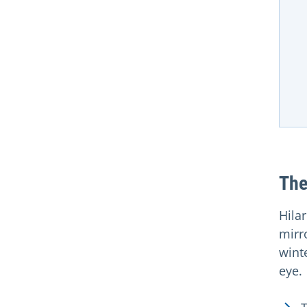
The
Hila
mirr
wint
eye.