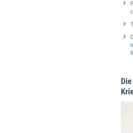
F
T
t
f
Die
Kri