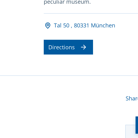
peculiar museum.
Adresse und Öffnungsz
Tal 50 , 80331 München
Directions
Mor
Shar