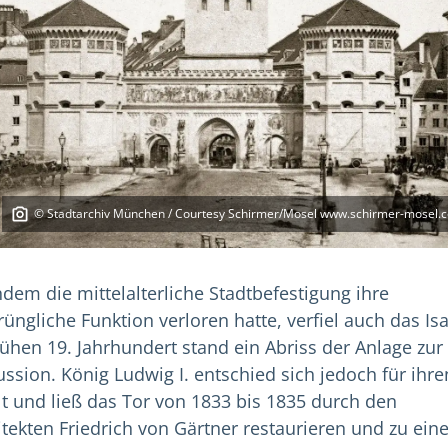
© Stadtarchiv München / Courtesy Schirmer/Mosel www.schirmer-mosel.
dem die mittelalterliche Stadtbefestigung ihre
rüngliche Funktion verloren hatte, verfiel auch das Isa
rühen 19. Jahrhundert stand ein Abriss der Anlage zur
ussion. König Ludwig I. entschied sich jedoch für ihre
lt und ließ das Tor von 1833 bis 1835 durch den
itekten Friedrich von Gärtner restaurieren und zu ei