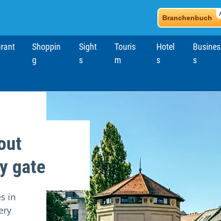
Branchenbuch
rant
Shoppin
Sight
Touris
Hotel
Busines
g
s
m
s
s
bout
ty gate
es in
ery