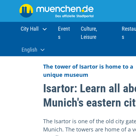
City Hall
Event
Culture,
Restau
s
Leisure
s
Home
Sights
Attractions
Isartor
English
Aktuelle Sprache:
The tower of Isartor is home to a
unique museum
Isartor: Learn all a
Munich's eastern ci
The Isartor is one of the old city gat
Munich. The towers are home of a v