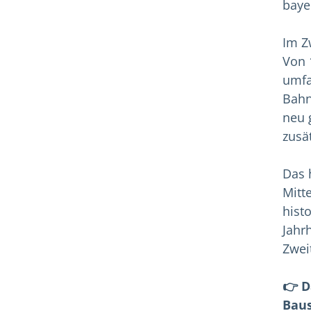
baye
Im Z
Von 
umfa
Bahn
neu 
zusä
Das 
Mitte
hist
Jahr
Zwei
👉 D
Baus