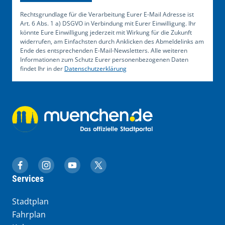
Rechtsgrundlage für die Verarbeitung Eurer E-Mail Adresse ist
Art. 6 Abs. 1 a) DSGVO in Verbindung mit Eurer Einwilligung. Ihr
könnte Eure Einwilligung jederzeit mit Wirkung für die Zukunft
widerrufen, am Einfachsten durch Anklicken des Abmeldelinks am
Ende des entsprechenden E-Mail-Newsletters. Alle weiteren
Informationen zum Schutz Eurer personenbezogenen Daten
findet Ihr in der
Datenschutzerklärung
muenchen.de auf Facebook
muenchen.de auf Instagram
muenchen.de auf YouTube
muenchen.de auf X
Services
Stadtplan
Fahrplan