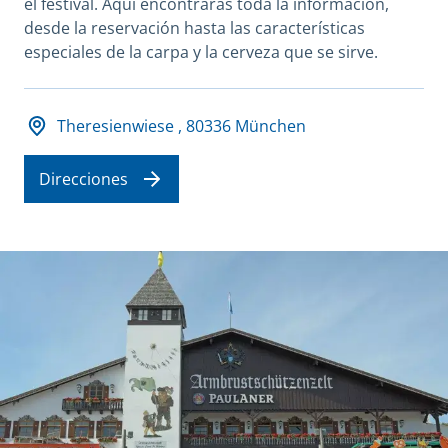
el festival. Aquí encontrarás toda la información,
desde la reservación hasta las características
especiales de la carpa y la cerveza que se sirve.
Adresse und Öffnungszeiten
Theresienwiese , 80336 München
Direcciones