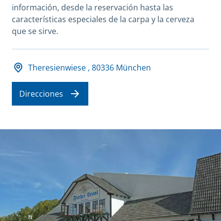
información, desde la reservación hasta las
características especiales de la carpa y la cerveza
que se sirve.
Adresse und Öffnungszeiten
Theresienwiese , 80336 München
Direcciones