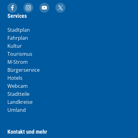
muenchen.de auf Facebook
muenchen.de auf Instagram
muenchen.de auf YouTube
muenchen.de auf X
Services
Stadtplan
Fahrplan
Kultur
Tourismus
M-Strom
Bürgerservice
Hotels
Webcam
Stadtteile
Landkreise
Umland
Kontakt und mehr