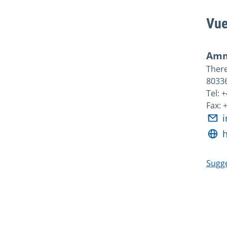
Vue
Amm
Ther
8033
Tel: 
Fax:
Sugge