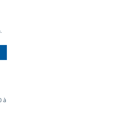
.
0 à