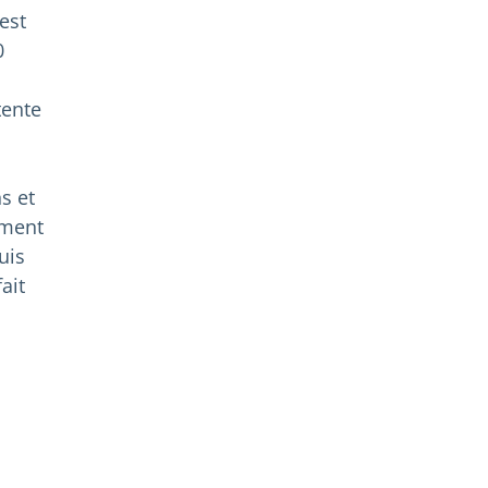
est
0
tente
s et
ement
uis
ait