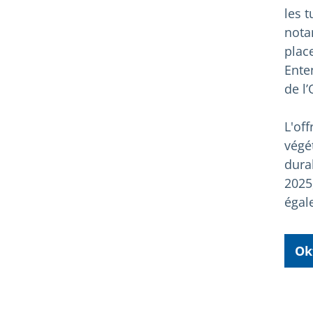
les 
nota
plac
Ente
de l’
L'of
végé
dura
2025,
égale
Ok