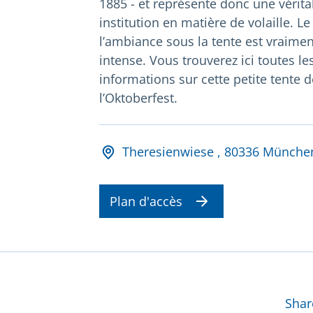
1885 - et représente donc une vérita
institution en matière de volaille. Le 
l’ambiance sous la tente est vraimen
intense. Vous trouverez ici toutes le
informations sur cette petite tente d
l’Oktoberfest.
Adresse und Öffnungsz
Theresienwiese , 80336 Münche
Plan d'accès
Plu
Shar