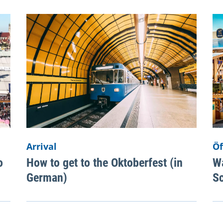
Arrival
Öf
o
How to get to the Oktoberfest (in
Wa
German)
Sc