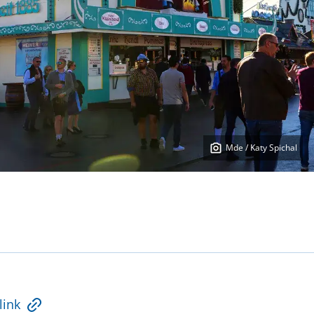
Mde / Katy Spichal
link