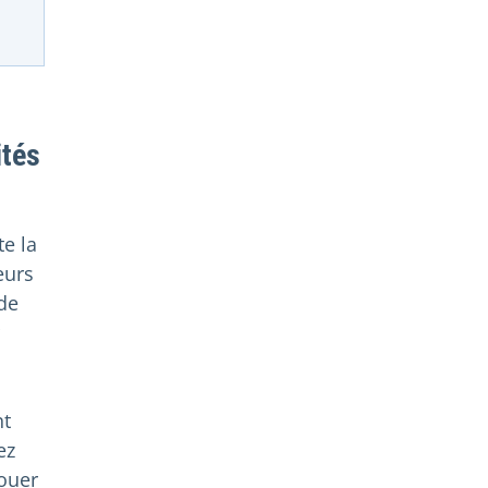
ités
e la
eurs
de
nt
ez
jouer