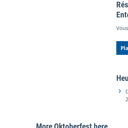
Rés
Ent
Vous
Pl
Heu
D
More Oktoberfest here