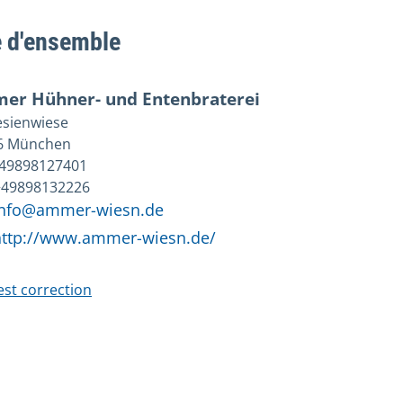
 d'ensemble
er Hühner- und Entenbraterei
esienwiese
6 München
+49898127401
 +49898132226
info@ammer-wiesn.de
http://www.ammer-wiesn.de/
st correction