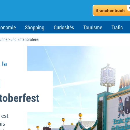
Branchenbuch
ronomie
Shopping
Curiosités
Tourisme
Trafic
hner- und Entenbraterei
 la
d
toberfest
 est
uis