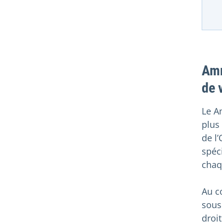
Amm
de 
Le A
plus 
de l
spéci
chaq
Au c
sous
droi