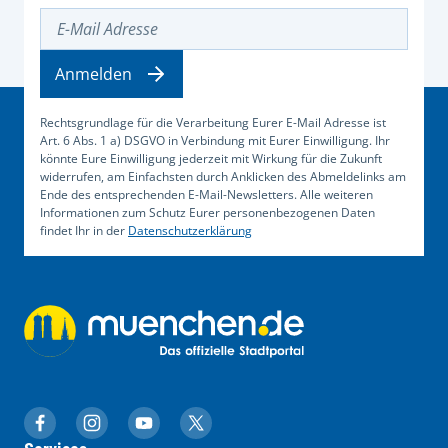
E-Mail Adresse
Anmelden
Rechtsgrundlage für die Verarbeitung Eurer E-Mail Adresse ist
Art. 6 Abs. 1 a) DSGVO in Verbindung mit Eurer Einwilligung. Ihr
könnte Eure Einwilligung jederzeit mit Wirkung für die Zukunft
widerrufen, am Einfachsten durch Anklicken des Abmeldelinks am
Ende des entsprechenden E-Mail-Newsletters. Alle weiteren
Informationen zum Schutz Eurer personenbezogenen Daten
findet Ihr in der
Datenschutzerklärung
muenchen.de auf Facebook
muenchen.de auf Instagram
muenchen.de auf YouTube
muenchen.de auf X