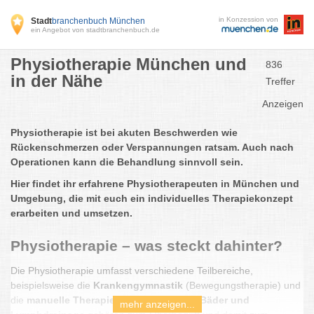
in Konzession von
Stadt
branchenbuch München
ein Angebot von stadtbranchenbuch.de
Physiotherapie München und
836
in der Nähe
Treffer
Anzeigen
Physiotherapie ist bei akuten Beschwerden wie
Rückenschmerzen oder Verspannungen ratsam. Auch nach
Operationen kann die Behandlung sinnvoll sein.
Hier findet ihr erfahrene Physiotherapeuten in München und
Umgebung, die mit euch ein individuelles Therapiekonzept
erarbeiten und umsetzen.
Physiotherapie – was steckt dahinter?
Die Physiotherapie umfasst verschiedene Teilbereiche,
beispielsweise die
Krankengymnastik
(Bewegungstherapie) und
die
manuelle Therapie
. Auch
Massagen, Bäder und
mehr anzeigen...