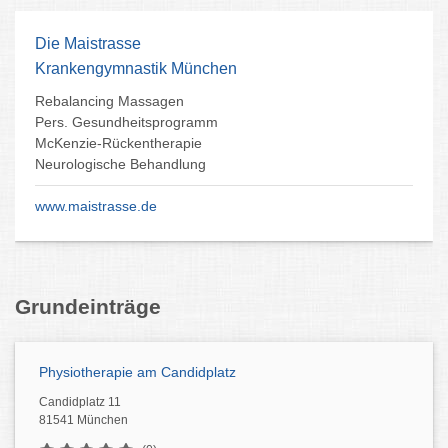
Krankenhauses arbeiten und wichtige Erfahrungen sammeln.
Die Maistrasse
Krankengymnastik München
Die besten Physiotherapeuten in
Rebalancing Massagen
München findet ihr hier:
Pers. Gesundheitsprogramm
McKenzie-Rückentherapie
Neurologische Behandlung
www.maistrasse.de
Grundeinträge
Physiotherapie am Candidplatz
Candidplatz 11
81541 München