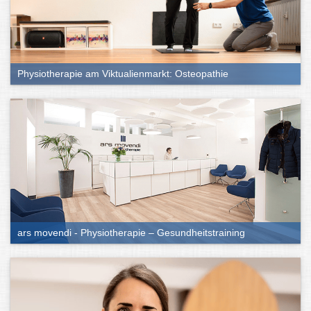
Assistive Übungen
: Assistive Bewegungsabläufe
erfordern die Beteiligung des Patienten durch eigene
Muskelkraft, inkludieren aber auch den Therapeuten, der
mithilft. Alternativ kommen verschiedene Geräte der Praxis
– wie etwa ein Gymnastikball – zum Einsatz.
Physiotherapie am Viktualienmarkt: Osteopathie
Aktive Übungen
: Bei aktiven Übungen erfolgt die
Durchführung durch den Patienten allein. Diese können
und sollen auch zu Hause ohne den Therapeuten
umgesetzt werden.
Zu den weiteren Methoden gehören individuelle Anwendungen,
die sich nach dem Krankheitsbild des Patienten richten. So ist
eine
Atemtherapie bei COPD
(einer chronischen
Lungenerkrankung) oder eine
Kiefergelenksmassage bei CMD
(Craniomandibulären Dysfunktion = Kiefergelenksbeschwerden)
denkbar.
ars movendi - Physiotherapie – Gesundheitstraining
Wer bezahlt die Physiotherapie?
In der Regel erfolgt die
Verordnung der Physiotherapie durch