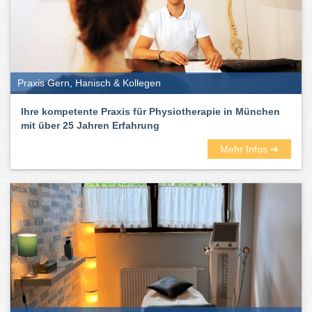
Gelenken
Beschwerden im Bereich des Zentralnervensystems
Typische Krankheitsbilder
der Patienten in einer
physiotherapeutischen Praxis sind unterdessen:
Wirbelsäulenerkrankungen
Praxis Gern, Hanisch & Kollegen
Gelenkerkrankungen
Ihre kompetente Praxis für Physiotherapie in München
kürzlich erfolgte Verletzungen
mit über 25 Jahren Erfahrung
kürzlich erfolgte Operationen
Das Ziel der Physio ist immer die
Linderung von bestehenden
Mehr Infos ➜
Schmerzen
sowie eine
Verbesserung der Funktionalität,
Beweglichkeit, Kraft und Ausdauer
. Zudem sollen der
Stoffwechsel und die Durchblutung angeregt
werden.
Ambulante, stationäre oder mobile
Physiotherapie
Sie können den Physiotherapeuten
in seiner Praxis, stationär in
einem Reha-Zentrum oder einer Klinik
besuchen. Zudem