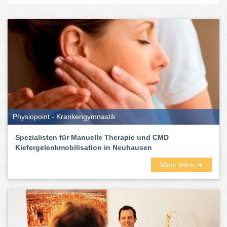
Lymphdrainage
gehören zum Oberbegriff und damit zum
möglichen Leistungsportfolio eines Physiotherapeuten. Er kann
sowohl vorbeugend aufgesucht werden
als auch im
Krankheitsfall. Die folgenden Beschwerden können zu einer
Physiotherapie führen:
Physiopoint - Krankengymnastik
Spezialisten für Manuelle Therapie und CMD
Kiefergelenkmobilisation in Neuhausen
Mehr Infos ➜
Bewegungseinschränkungen
Einbuße der Funktionalität von Muskeln, Sehnen und