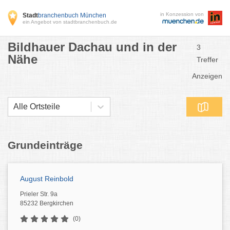
in Konzession von
Stadt
branchenbuch München
ein Angebot von stadtbranchenbuch.de
Bildhauer Dachau und in der
3
Nähe
Treffer
Anzeigen
Alle Ortsteile
Grundeinträge
August Reinbold
Prieler Str. 9a
85232 Bergkirchen
(0)