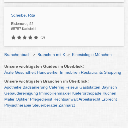
Scheibe, Rita
Elsternweg 52
85757 Karlsfeld
(0)
Branchenbuch
>
Branchen mit K
>
Kinesiologie München
Unsere wichtigsten Guides im Überblick:
Ärzte
Gesundheit
Handwerker
Immobilien
Restaurants
Shopping
Unsere wichtigsten Branchen im Überblick:
Apotheke
Badsanierung
Catering
Friseur
Gaststätten
Bayrisch
Gebäudereinigung
Immobilienmakler
Kieferorthopäde
Küchen
Maler
Optiker
Pflegedienst
Rechtsanwalt
Arbeitsrecht
Erbrecht
Physiotherapie
Steuerberater
Zahnarzt