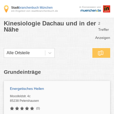
in Konzession von
Stadt
branchenbuch München
ein Angebot von stadtbranchenbuch.de
Kinesiologie Dachau und in der
2
Nähe
Treffer
Anzeigen
Alle Ortsteile
Grundeinträge
Energetisches Heilen
Moosfeldstr. 4c
85238 Petershausen
(0)