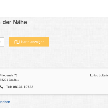
n der Nähe
Karte anzeigen
Friedenstr. 73
Lotto / Lotte
85221 Dachau
Tel: 08131 10722
München