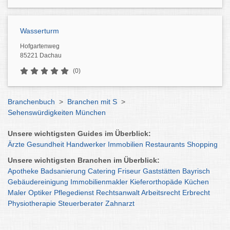
Wasserturm
Hofgartenweg
85221 Dachau
(0)
Branchenbuch
>
Branchen mit S
>
Sehenswürdigkeiten München
Unsere wichtigsten Guides im Überblick:
Ärzte
Gesundheit
Handwerker
Immobilien
Restaurants
Shopping
Unsere wichtigsten Branchen im Überblick:
Apotheke
Badsanierung
Catering
Friseur
Gaststätten
Bayrisch
Gebäudereinigung
Immobilienmakler
Kieferorthopäde
Küchen
Maler
Optiker
Pflegedienst
Rechtsanwalt
Arbeitsrecht
Erbrecht
Physiotherapie
Steuerberater
Zahnarzt