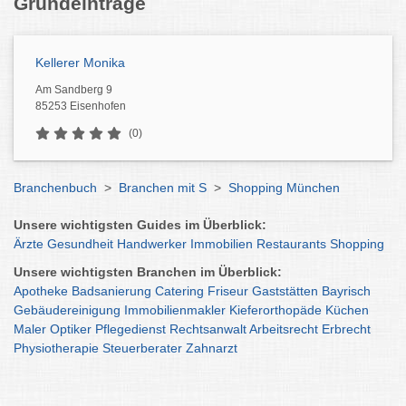
Grundeinträge
Kellerer Monika
Am Sandberg 9
85253 Eisenhofen
(0)
Branchenbuch
>
Branchen mit S
>
Shopping München
Unsere wichtigsten Guides im Überblick:
Ärzte
Gesundheit
Handwerker
Immobilien
Restaurants
Shopping
Unsere wichtigsten Branchen im Überblick:
Apotheke
Badsanierung
Catering
Friseur
Gaststätten
Bayrisch
Gebäudereinigung
Immobilienmakler
Kieferorthopäde
Küchen
Maler
Optiker
Pflegedienst
Rechtsanwalt
Arbeitsrecht
Erbrecht
Physiotherapie
Steuerberater
Zahnarzt