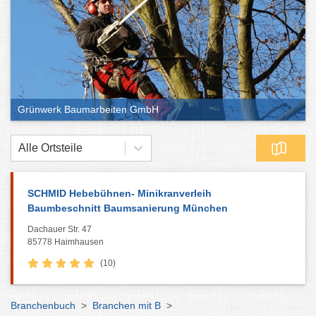
Grünwerk Baumarbeiten GmbH
Alle Ortsteile
SCHMID Hebebühnen- Minikranverleih
Baumbeschnitt Baumsanierung München
Dachauer Str. 47
85778 Haimhausen
(10)
Branchenbuch
>
Branchen mit B
>