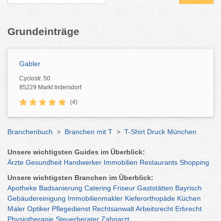
Grundeinträge
Gabler
Cyclostr. 50
85229 Markt Indersdorf
(4)
Branchenbuch
>
Branchen mit T
>
T-Shirt Druck München
Unsere wichtigsten Guides im Überblick:
Ärzte
Gesundheit
Handwerker
Immobilien
Restaurants
Shopping
Unsere wichtigsten Branchen im Überblick:
Apotheke
Badsanierung
Catering
Friseur
Gaststätten
Bayrisch
Gebäudereinigung
Immobilienmakler
Kieferorthopäde
Küchen
Maler
Optiker
Pflegedienst
Rechtsanwalt
Arbeitsrecht
Erbrecht
Physiotherapie
Steuerberater
Zahnarzt