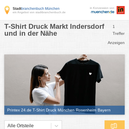
in Konzession von
Stadt
branchenbuch München
ein Angebot von stadtbranchenbuch.de
T-Shirt Druck Markt Indersdorf
1
und in der Nähe
Treffer
Anzeigen
Printex 24.de T-Shirt Druck München Rosenheim Bayern
Alle Ortsteile