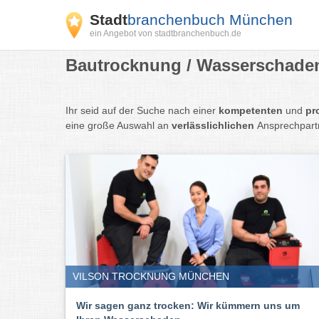
Stadt
branchenbuch München
ein Angebot von stadtbranchenbuch.de
Bautrocknung / Wasserschaden
Ihr seid auf der Suche nach einer
kompetenten
und
pr
eine große Auswahl an
verlässlichlichen
Ansprechpart
VILSON TROCKNUNG MÜNCHEN
Wir sagen ganz trocken: Wir kümmern uns um