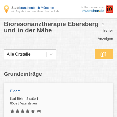
in Konzession von
Stadt
branchenbuch München
ein Angebot von stadtbranchenbuch.de
Bioresonanztherapie Ebersberg
1
und in der Nähe
Treffer
Anzeigen
Alle Ortsteile
Grundeinträge
Eidam
Karl-Böhm-Straße 1
85598 Vaterstetten
(0)