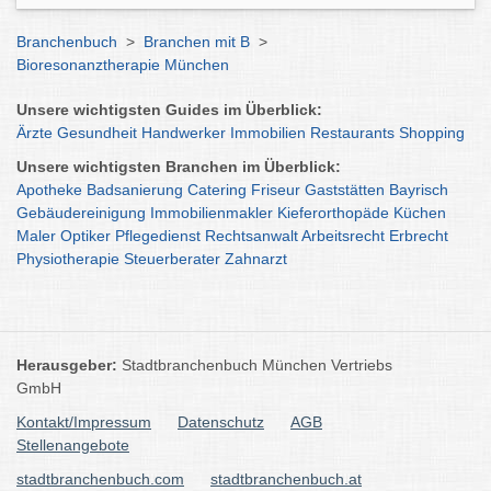
Branchenbuch
>
Branchen mit B
>
Bioresonanztherapie München
Unsere wichtigsten Guides im Überblick:
Ärzte
Gesundheit
Handwerker
Immobilien
Restaurants
Shopping
Unsere wichtigsten Branchen im Überblick:
Apotheke
Badsanierung
Catering
Friseur
Gaststätten
Bayrisch
Gebäudereinigung
Immobilienmakler
Kieferorthopäde
Küchen
Maler
Optiker
Pflegedienst
Rechtsanwalt
Arbeitsrecht
Erbrecht
Physiotherapie
Steuerberater
Zahnarzt
Herausgeber:
Stadtbranchenbuch München Vertriebs
GmbH
Kontakt/Impressum
Datenschutz
AGB
Stellenangebote
stadtbranchenbuch.com
stadtbranchenbuch.at