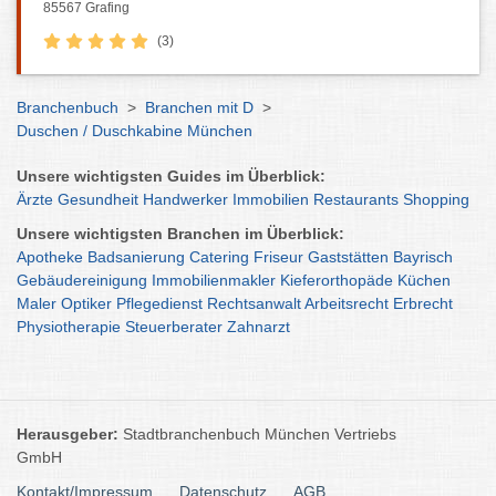
85567 Grafing
(3)
Branchenbuch
>
Branchen mit D
>
Duschen / Duschkabine München
Unsere wichtigsten Guides im Überblick:
Ärzte
Gesundheit
Handwerker
Immobilien
Restaurants
Shopping
Unsere wichtigsten Branchen im Überblick:
Apotheke
Badsanierung
Catering
Friseur
Gaststätten
Bayrisch
Gebäudereinigung
Immobilienmakler
Kieferorthopäde
Küchen
Maler
Optiker
Pflegedienst
Rechtsanwalt
Arbeitsrecht
Erbrecht
Physiotherapie
Steuerberater
Zahnarzt
Herausgeber:
Stadtbranchenbuch München Vertriebs
GmbH
Kontakt/Impressum
Datenschutz
AGB