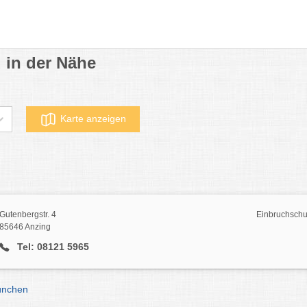
 in der Nähe
Karte anzeigen
Gutenbergstr. 4
Einbruchschu
85646 Anzing
Tel: 08121 5965
ünchen