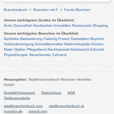
Branchenbuch
>
Branchen mit F
>
Fonds München
Unsere wichtigsten Guides im Überblick:
Ärzte
Gesundheit
Handwerker
Immobilien
Restaurants
Shopping
Unsere wichtigsten Branchen im Überblick:
Apotheke
Badsanierung
Catering
Friseur
Gaststätten
Bayrisch
Gebäudereinigung
Immobilienmakler
Kieferorthopäde
Küchen
Maler
Optiker
Pflegedienst
Rechtsanwalt
Arbeitsrecht
Erbrecht
Physiotherapie
Steuerberater
Zahnarzt
Herausgeber:
Stadtbranchenbuch München Vertriebs
GmbH
Kontakt/Impressum
Datenschutz
AGB
Stellenangebote
stadtbranchenbuch.com
stadtbranchenbuch.at
munichx.de
opendi.com