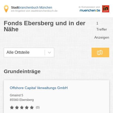
in Konzession von
Stadt
branchenbuch München
ein Angebot von stadtbranchenbuch.de
Fonds Ebersberg und in der
1
Nähe
Treffer
Anzeigen
Alle Ortsteile
Grundeinträge
Offshore Capital Verwaltungs GmbH
Gmaind 5
85560 Ebersberg
(0)