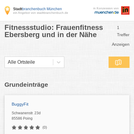
in Konzession von
Stadt
branchenbuch München
ein Angebot von stadtbranchenbuch.de
Fitnessstudio: Frauenfitness
1
Ebersberg und in der Nähe
Treffer
Anzeigen
Alle Ortsteile
Grundeinträge
BuggyFit
Schwanenstr. 23d
85586 Poing
(0)