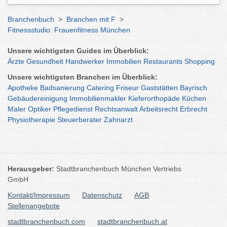
Branchenbuch
>
Branchen mit F
>
Fitnessstudio: Frauenfitness München
Unsere wichtigsten Guides im Überblick:
Ärzte
Gesundheit
Handwerker
Immobilien
Restaurants
Shopping
Unsere wichtigsten Branchen im Überblick:
Apotheke
Badsanierung
Catering
Friseur
Gaststätten
Bayrisch
Gebäudereinigung
Immobilienmakler
Kieferorthopäde
Küchen
Maler
Optiker
Pflegedienst
Rechtsanwalt
Arbeitsrecht
Erbrecht
Physiotherapie
Steuerberater
Zahnarzt
Herausgeber:
Stadtbranchenbuch München Vertriebs
GmbH
Kontakt/Impressum
Datenschutz
AGB
Stellenangebote
stadtbranchenbuch.com
stadtbranchenbuch.at