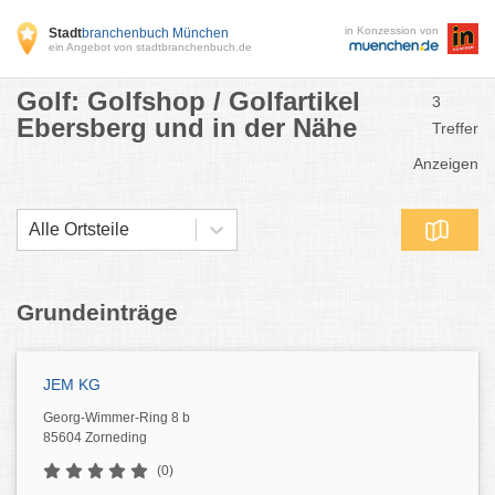
in Konzession von
Stadt
branchenbuch München
ein Angebot von stadtbranchenbuch.de
Golf: Golfshop / Golfartikel
3
Ebersberg und in der Nähe
Treffer
Anzeigen
Alle Ortsteile
Grundeinträge
JEM KG
Georg-Wimmer-Ring 8 b
85604 Zorneding
(0)