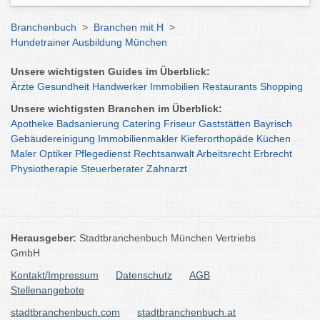
Branchenbuch
>
Branchen mit H
>
Hundetrainer Ausbildung München
Unsere wichtigsten Guides im Überblick:
Ärzte
Gesundheit
Handwerker
Immobilien
Restaurants
Shopping
Unsere wichtigsten Branchen im Überblick:
Apotheke
Badsanierung
Catering
Friseur
Gaststätten
Bayrisch
Gebäudereinigung
Immobilienmakler
Kieferorthopäde
Küchen
Maler
Optiker
Pflegedienst
Rechtsanwalt
Arbeitsrecht
Erbrecht
Physiotherapie
Steuerberater
Zahnarzt
Herausgeber:
Stadtbranchenbuch München Vertriebs
GmbH
Kontakt/Impressum
Datenschutz
AGB
Stellenangebote
stadtbranchenbuch.com
stadtbranchenbuch.at