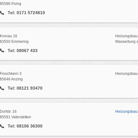
85586 Poing
Tel: 0171 5724810
Kronau 16
Heizungsbau 
83550 Emmering
Wasserburg 
Tel: 08067 433
Froschkern 3
Heizungsbau 
85646 Anzing
Tel: 08121 93470
Dorfstr. 16
Heizungsbau 
85591 Vaterstetten
Tel: 08106 36300