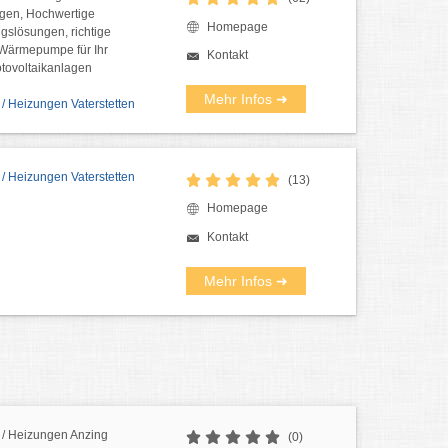
gen, Hochwertige
Homepage
ngslösungen, richtige
Wärmepumpe für Ihr
Kontakt
tovoltaikanlagen
Mehr Infos ➜
/ Heizungen Vaterstetten
/ Heizungen Vaterstetten
(13)
Homepage
Kontakt
Mehr Infos ➜
/ Heizungen Anzing
(0)