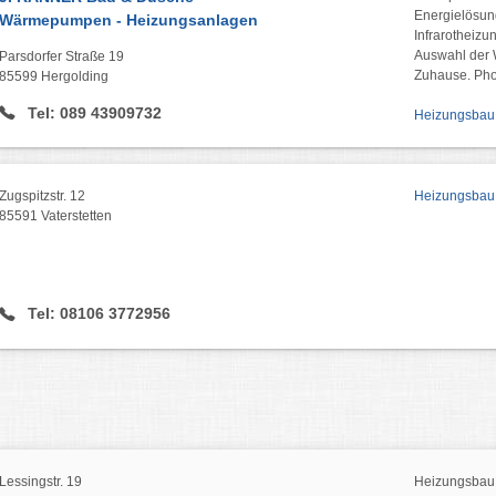
Energielösun
Wärmepumpen - Heizungsanlagen
Infrarotheizu
Auswahl der 
Parsdorfer Straße 19
Zuhause. Pho
85599 Hergolding
Tel: 089 43909732
Heizungsbau 
Zugspitzstr. 12
Heizungsbau 
85591 Vaterstetten
Tel: 08106 3772956
Lessingstr. 19
Heizungsbau 