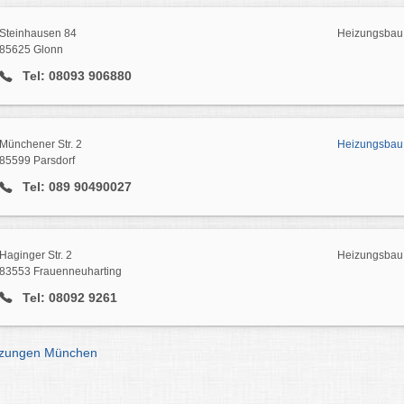
Steinhausen 84
Heizungsbau 
85625 Glonn
Tel: 08093 906880
Münchener Str. 2
Heizungsbau 
85599 Parsdorf
Tel: 089 90490027
Haginger Str. 2
Heizungsbau 
83553 Frauenneuharting
Tel: 08092 9261
izungen München