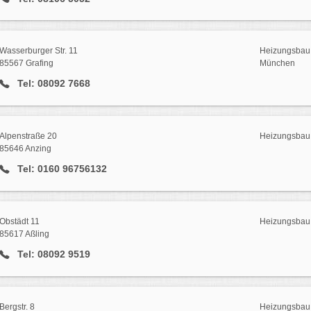
Wasserburger Str. 11
Heizungsbau 
85567 Grafing
München
Tel: 08092 7668
Alpenstraße 20
Heizungsbau 
85646 Anzing
Tel: 0160 96756132
Obstädt 11
Heizungsbau 
85617 Aßling
Tel: 08092 9519
Bergstr. 8
Heizungsbau 