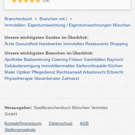
(19)
Branchenbuch
>
Branchen mit I
>
Immobilien: Eigentumswohnung / Eigentumswohnungen München
Unsere wichtigsten Guides im Überblick:
Ärzte
Gesundheit
Handwerker
Immobilien
Restaurants
Shopping
Unsere wichtigsten Branchen im Überblick:
Apotheke
Badsanierung
Catering
Friseur
Gaststätten
Bayrisch
Gebäudereinigung
Immobilienmakler
Kieferorthopäde
Küchen
Maler
Optiker
Pflegedienst
Rechtsanwalt
Arbeitsrecht
Erbrecht
Physiotherapie
Steuerberater
Zahnarzt
Herausgeber:
Stadtbranchenbuch München Vertriebs
GmbH
Kontakt/Impressum
Datenschutz
AGB
Stellenangebote