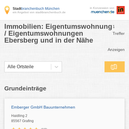
in Konzession von
Stadt
branchenbuch München
ein Angebot von stadtbranchenbuch.de
Immobilien: Eigentumswohnung
1
/ Eigentumswohnungen
Treffer
Ebersberg und in der Nähe
Anzeigen
Alle Ortsteile
Grundeinträge
Emberger GmbH Bauunternehmen
Haidling 2
85567 Grafing