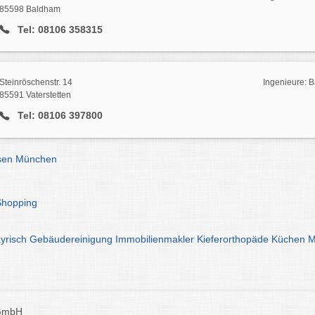
85598 Baldham
Tel: 08106 358315
Steinröschenstr. 14
Ingenieure: 
85591 Vaterstetten
Tel: 08106 397800
esen München
Shopping
yrisch
Gebäudereinigung
Immobilienmakler
Kieferorthopäde
Küchen
M
 GmbH