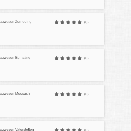
Bauwesen Zorneding
(0)
Bauwesen Egmating
(0)
 Bauwesen Moosach
(0)
Bauwesen Vaterstetten
(0)