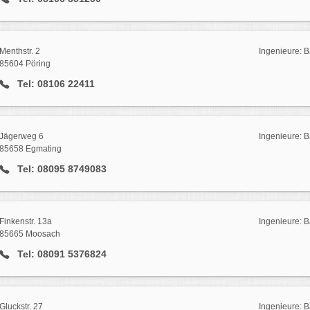
Menthstr. 2
Ingenieure: 
85604 Pöring
Tel: 08106 22411
Jägerweg 6
Ingenieure: 
85658 Egmating
Tel: 08095 8749083
Finkenstr. 13a
Ingenieure:
85665 Moosach
Tel: 08091 5376824
Gluckstr. 27
Ingenieure: 