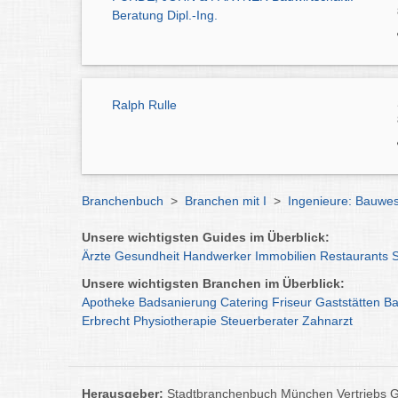
Beratung Dipl.-Ing.
Ralph Rulle
Branchenbuch
>
Branchen mit I
>
Ingenieure: Bauw
Unsere wichtigsten Guides im Überblick:
Ärzte
Gesundheit
Handwerker
Immobilien
Restaurants
Unsere wichtigsten Branchen im Überblick:
Apotheke
Badsanierung
Catering
Friseur
Gaststätten
Ba
Erbrecht
Physiotherapie
Steuerberater
Zahnarzt
Herausgeber:
Stadtbranchenbuch München Vertriebs