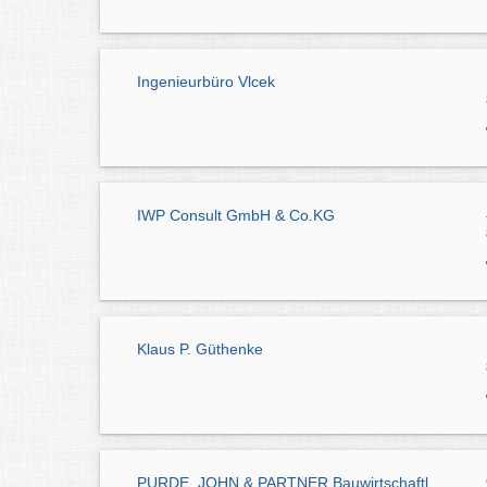
Ingenieurbüro Vlcek
IWP Consult GmbH & Co.KG
Klaus P. Güthenke
PURDE, JOHN & PARTNER Bauwirtschaftl.