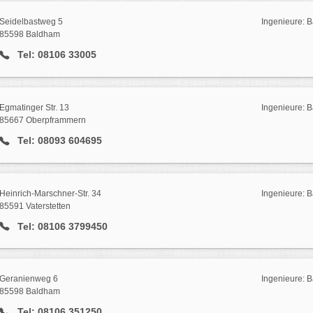
Seidelbastweg 5
Ingenieure: 
85598 Baldham
Tel: 08106 33005
Egmatinger Str. 13
Ingenieure:
85667 Oberpframmern
Tel: 08093 604695
Heinrich-Marschner-Str. 34
Ingenieure: 
85591 Vaterstetten
Tel: 08106 3799450
Geranienweg 6
Ingenieure: 
85598 Baldham
Tel: 08106 351250