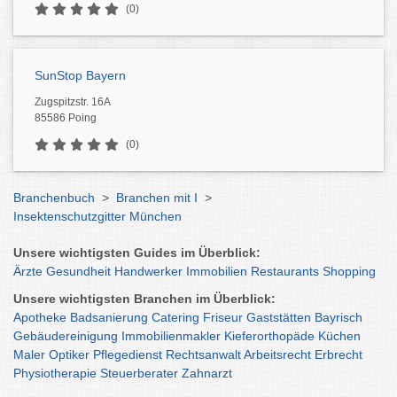
(0)
SunStop Bayern
Zugspitzstr. 16A
85586 Poing
(0)
Branchenbuch
>
Branchen mit I
>
Insektenschutzgitter München
Unsere wichtigsten Guides im Überblick:
Ärzte
Gesundheit
Handwerker
Immobilien
Restaurants
Shopping
Unsere wichtigsten Branchen im Überblick:
Apotheke
Badsanierung
Catering
Friseur
Gaststätten
Bayrisch
Gebäudereinigung
Immobilienmakler
Kieferorthopäde
Küchen
Maler
Optiker
Pflegedienst
Rechtsanwalt
Arbeitsrecht
Erbrecht
Physiotherapie
Steuerberater
Zahnarzt