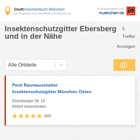
in Konzession von
Stadt
branchenbuch München
ein Angebot von stadtbranchenbuch.de
Insektenschutzgitter Ebersberg
5
und in der Nähe
Treffer
Anzeigen
Alle Ortsteile
Perzl Raumausstatter
Insektenschutzgitter München Osten
Ebersberger Str. 19
85664 Hohenlinden
(89)