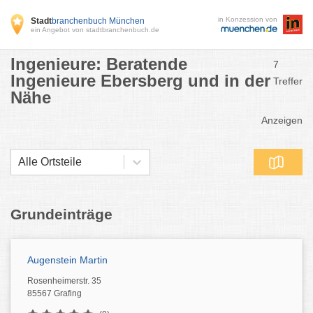
in Konzession von
Stadt
branchenbuch München
ein Angebot von stadtbranchenbuch.de
Ingenieure: Beratende
7
Ingenieure Ebersberg und in der
Treffer
Nähe
Anzeigen
Alle Ortsteile
Grundeinträge
Augenstein Martin
Rosenheimerstr. 35
85567 Grafing