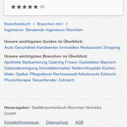
(0)
Branchenbuch
>
Branchen mit I
>
Ingenieure: Beratende Ingenieure München
Unsere wichtigsten Guides im Überblick:
Ärzte
Gesundheit
Handwerker
Immobilien
Restaurants
Shopping
Unsere wichtigsten Branchen im Überblick:
Apotheke
Badsanierung
Catering
Friseur
Gaststätten
Bayrisch
Gebäudereinigung
Immobilienmakler
Kieferorthopäde
Küchen
Maler
Optiker
Pflegedienst
Rechtsanwalt
Arbeitsrecht
Erbrecht
Physiotherapie
Steuerberater
Zahnarzt
Herausgeber:
Stadtbranchenbuch München Vertriebs
GmbH
Kontakt/Impressum
Datenschutz
AGB