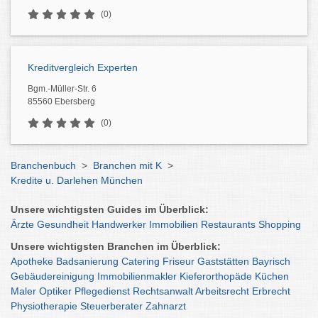
(0)
Kreditvergleich Experten
Bgm.-Müller-Str. 6
85560 Ebersberg
(0)
Branchenbuch
>
Branchen mit K
>
Kredite u. Darlehen München
Unsere wichtigsten Guides im Überblick:
Ärzte
Gesundheit
Handwerker
Immobilien
Restaurants
Shopping
Unsere wichtigsten Branchen im Überblick:
Apotheke
Badsanierung
Catering
Friseur
Gaststätten
Bayrisch
Gebäudereinigung
Immobilienmakler
Kieferorthopäde
Küchen
Maler
Optiker
Pflegedienst
Rechtsanwalt
Arbeitsrecht
Erbrecht
Physiotherapie
Steuerberater
Zahnarzt