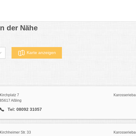
in der Nähe
Karte anzeigen
Kirchplatz 7
Karosserieba
85617 Aßling
Tel: 08092 31057
Kirchheimer Str. 33
Karosserieba