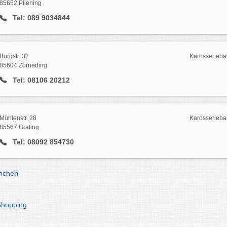
85652 Pliening
Tel: 089 9034844
Burgstr. 32
Karosserieba
85604 Zorneding
Tel: 08106 20212
Mühlenstr. 28
Karosserieba
85567 Grafing
Tel: 08092 854730
nchen
Shopping