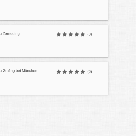
u Zorneding
(0)
u Grafing bei München
(0)