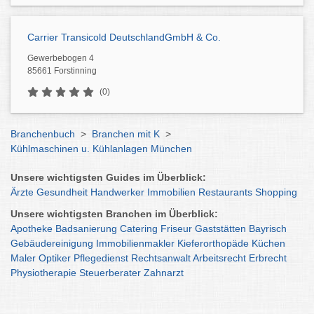
Carrier Transicold DeutschlandGmbH & Co.
Gewerbebogen 4
85661 Forstinning
(0)
Branchenbuch
>
Branchen mit K
>
Kühlmaschinen u. Kühlanlagen München
Unsere wichtigsten Guides im Überblick:
Ärzte
Gesundheit
Handwerker
Immobilien
Restaurants
Shopping
Unsere wichtigsten Branchen im Überblick:
Apotheke
Badsanierung
Catering
Friseur
Gaststätten
Bayrisch
Gebäudereinigung
Immobilienmakler
Kieferorthopäde
Küchen
Maler
Optiker
Pflegedienst
Rechtsanwalt
Arbeitsrecht
Erbrecht
Physiotherapie
Steuerberater
Zahnarzt