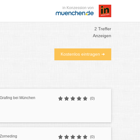
in Konzession von
2 Treffer
Anzeigen
Kostenlos eintragen ➜
 Grafing bei München
(0)
 Zorneding
(0)