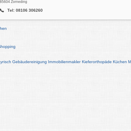
85604 Zorneding
Tel: 08106 306260
chen
Shopping
yrisch
Gebäudereinigung
Immobilienmakler
Kieferorthopäde
Küchen
M