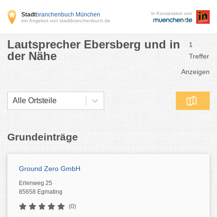
in Konzession von
Stadt
branchenbuch München
ein Angebot von stadtbranchenbuch.de
Lautsprecher Ebersberg und in
1
der Nähe
Treffer
Anzeigen
Alle Ortsteile
Grundeinträge
Ground Zero GmbH
Erlenweg 25
85658 Egmating
(0)