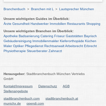
Branchenbuch
>
Branchen mit L
>
Lautsprecher München
Unsere wichtigsten Guides im Überblick:
Ärzte
Gesundheit
Handwerker
Immobilien
Restaurants
Shopping
Unsere wichtigsten Branchen im Überblick:
Apotheke
Badsanierung
Catering
Friseur
Gaststätten
Bayrisch
Gebäudereinigung
Immobilienmakler
Kieferorthopäde
Küchen
Maler
Optiker
Pflegedienst
Rechtsanwalt
Arbeitsrecht
Erbrecht
Physiotherapie
Steuerberater
Zahnarzt
Herausgeber:
Stadtbranchenbuch München Vertriebs
GmbH
Kontakt/Impressum
Datenschutz
AGB
Stellenangebote
stadtbranchenbuch.com
stadtbranchenbuch.at
munichx.de
opendi.com